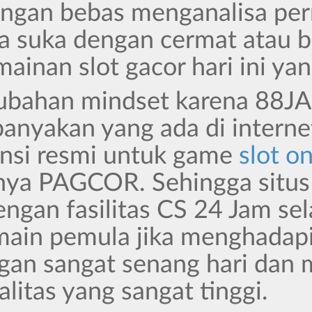
dengan bebas menganalisa pe
da suka dengan cermat atau 
inan slot gacor hari ini yan
rubahan mindset karena 88J
banyakan yang ada di internet
sensi resmi untuk game
slot on
nya PAGCOR. Sehingga situs 
gan fasilitas CS 24 Jam sela
in pemula jika menghadapi 
gan sangat senang hari dan 
litas yang sangat tinggi.