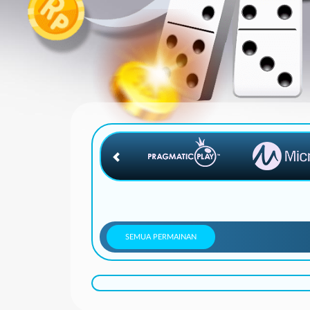
SEMUA PERMAINAN