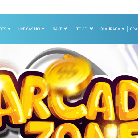
OTS
LIVE CASINO
RACE
TOGEL
OLAHRAGA
CRA