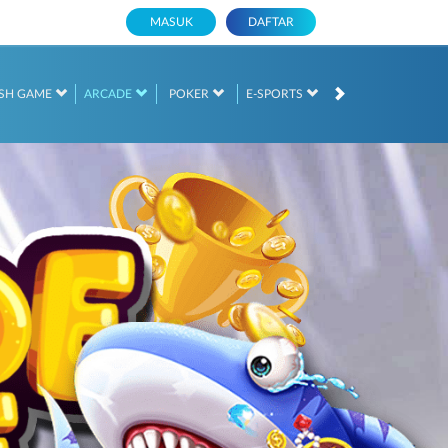
MASUK
DAFTAR
SH GAME
ARCADE
POKER
E-SPORTS
SABUNG AYAM