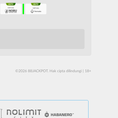
©2026 88JACKPOT. Hak cipta dilindungi | 18+