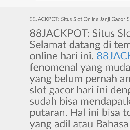
88JACKPOT: Situs Slot Online Janji Gacor 
88JACKPOT: Situs Slo
Selamat datang di tem
online hari ini.
88JAC
fenomenal yang mudah
yang belum pernah an
slot gacor hari ini de
sudah bisa mendapatk
putaran. Hal ini bis
yang adil atau Bahasa