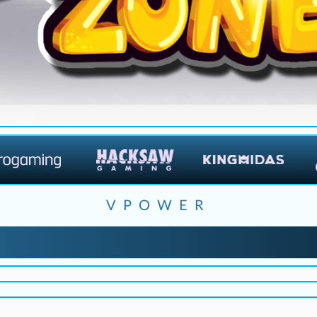
VPOWER