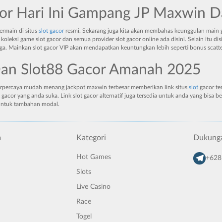
cor Hari Ini Gampang JP Maxwin D
ermain di situs
slot gacor
resmi. Sekarang juga kita akan membahas keunggulan main 
 koleksi game slot gacor dan semua provider slot gacor online ada disini. Selain itu d
a. Mainkan slot gacor VIP akan mendapatkan keuntungkan lebih seperti bonus scatte
 Dan Slot88 Gacor Amanah 2025
 terpercaya mudah menang jackpot maxwin terbesar memberikan link situs
slot
gacor ter
acor yang anda suka. Link slot gacor alternatif juga tersedia untuk anda yang bisa b
untuk tambahan modal.
m
Kategori
Dukung
Hot Games
+628
Slots
Live Casino
Race
Togel