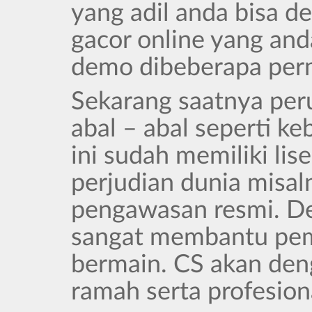
yang adil anda bisa 
gacor online yang an
demo dibeberapa perma
Sekarang saatnya pe
abal – abal seperti ke
ini sudah memiliki li
perjudian dunia misal
pengawasan resmi. Den
sangat membantu pema
bermain. CS akan den
ramah serta profesiona