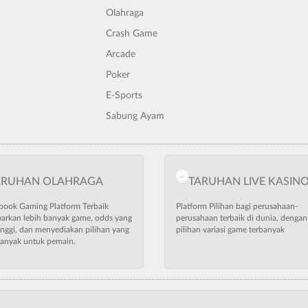
Olahraga
Crash Game
Arcade
Poker
E-Sports
Sabung Ayam
ARUHAN OLAHRAGA
TARUHAN LIVE KASIN
book Gaming Platform Terbaik
Platform Pilihan bagi perusahaan-
rkan lebih banyak game, odds yang
perusahaan terbaik di dunia, dengan
tinggi, dan menyediakan pilihan yang
pilihan variasi game terbanyak
banyak untuk pemain.