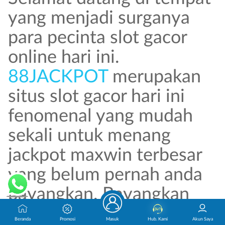
yang menjadi surganya
para pecinta slot gacor
online hari ini.
88JACKPOT
merupakan
situs slot gacor hari ini
fenomenal yang mudah
sekali untuk menang
jackpot maxwin terbesar
yang belum pernah anda
bayangkan. Bayangkan
kapan lagi main game slot
Beranda
Promosi
Masuk
Hub. Kami
Akun Saya