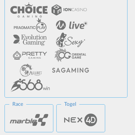
Race
Togel