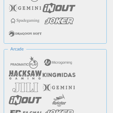
Arcade