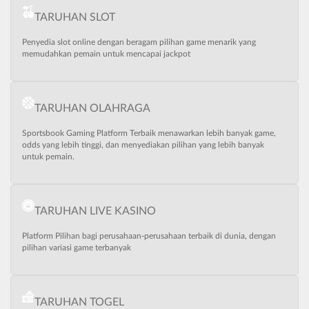
TARUHAN SLOT
Penyedia slot online dengan beragam pilihan game menarik yang
memudahkan pemain untuk mencapai jackpot
TARUHAN OLAHRAGA
Sportsbook Gaming Platform Terbaik menawarkan lebih banyak game,
odds yang lebih tinggi, dan menyediakan pilihan yang lebih banyak
untuk pemain.
TARUHAN LIVE KASINO
Platform Pilihan bagi perusahaan-perusahaan terbaik di dunia, dengan
pilihan variasi game terbanyak
TARUHAN TOGEL