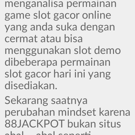
menganalisa permainan
game slot gacor online
yang anda suka dengan
cermat atau bisa
menggunakan slot demo
dibeberapa permainan
slot gacor hari ini yang
disediakan.
Sekarang saatnya
perubahan mindset karena
88JACKPOT bukan situs