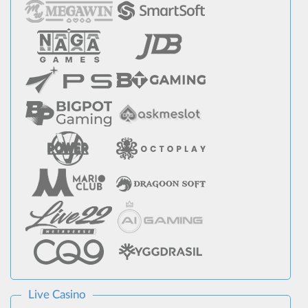
Live Casino