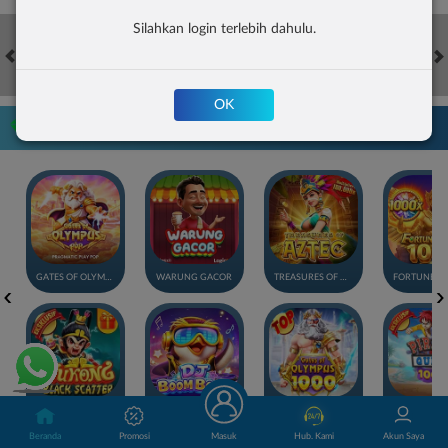
Silahkan login terlebih dahulu.
HOT GAMES
SLOTS
LIVE CASINO
RACE
TOGEL
OL
OK
Game Populer
GATES OF OLYMPUS POP
WARUNG GACOR
TREASURES OF AZTEC
WUKONG - BLACK SCATTER
DJ BOOM BOOM
GATES OF OLYMPUS 1000
Beranda
Promosi
Masuk
Hub. Kami
Akun Saya