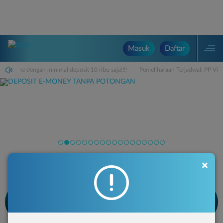
Masuk
Daftar
 online dengan minimal deposit 10 ribu saja!!!!
Pemeliharaan Terjadwal: PP Vir
×
JACKPOT
PLAY
IDR
12,698,562,448