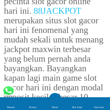
yang menjadi surganya para
pecinta slot gacor online
hari ini.
88JACKPOT
merupakan situs slot gacor
hari ini fenomenal yang
mudah sekali untuk menang
jackpot maxwin terbesar
yang belum pernah anda
bayangkan. Bayangkan
kapan lagi main game slot
gacor hari ini dengan modal
Beranda
Promosi
Masuk
Hub. Kami
Akun Saya