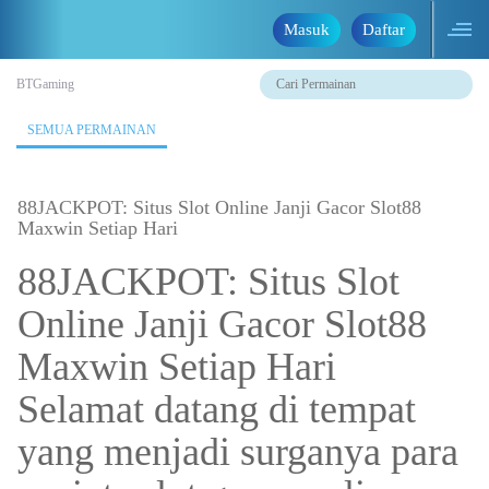
Masuk
Daftar
BTGaming
SEMUA PERMAINAN
88JACKPOT: Situs Slot Online Janji Gacor Slot88
Maxwin Setiap Hari
88JACKPOT: Situs Slot
Online Janji Gacor Slot88
Maxwin Setiap Hari
Selamat datang di tempat