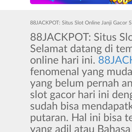
88JACKPOT: Situs Slot Online Janji Gacor 
88JACKPOT: Situs Slo
Selamat datang di tem
online hari ini.
88JAC
fenomenal yang mudah
yang belum pernah an
slot gacor hari ini de
sudah bisa mendapatk
putaran. Hal ini bis
yang adil atau Bahasa