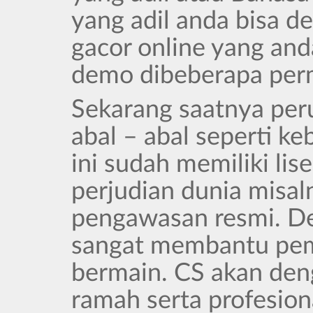
yang adil anda bisa 
gacor online yang an
demo dibeberapa perma
Sekarang saatnya pe
abal – abal seperti ke
ini sudah memiliki li
perjudian dunia misal
pengawasan resmi. Den
sangat membantu pema
bermain. CS akan den
ramah serta profesiona