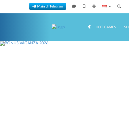
Main di Telegram
HOT GAMES
SL