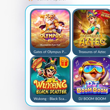
Gates of Olympus POP
Treasures of Aztec
Wukong - Black Scatter
DJ BOOM BOOM