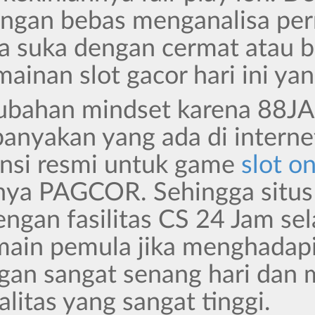
dengan bebas menganalisa pe
da suka dengan cermat atau 
inan slot gacor hari ini yan
rubahan mindset karena 88J
banyakan yang ada di internet
sensi resmi untuk game
slot on
nya PAGCOR. Sehingga situs 
gan fasilitas CS 24 Jam sela
in pemula jika menghadapi 
gan sangat senang hari dan 
litas yang sangat tinggi.