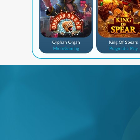
Orphan Organ
King Of Spears
MicroGaming
Pragmatic Play