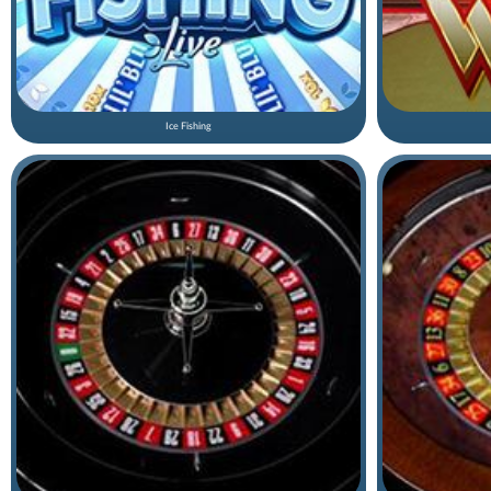
Ice Fishing