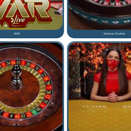
WAR
American_Roulette