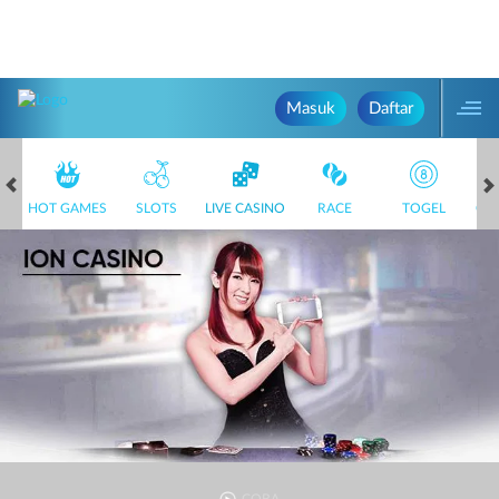
Masuk
Daftar
HOT GAMES
SLOTS
LIVE CASINO
RACE
TOGEL
OL