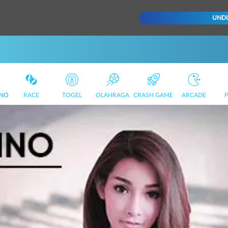
UND
INO
RACE
TOGEL
OLAHRAGA
CRASH GAME
ARCADE