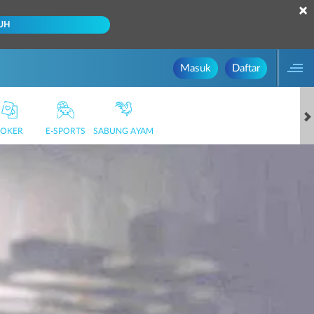
×
UH
Masuk
Daftar
POKER
E-SPORTS
SABUNG AYAM