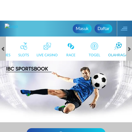
Masuk
Daftar
GAMES
SLOTS
LIVE CASINO
RACE
TOGEL
OLAHRAGA