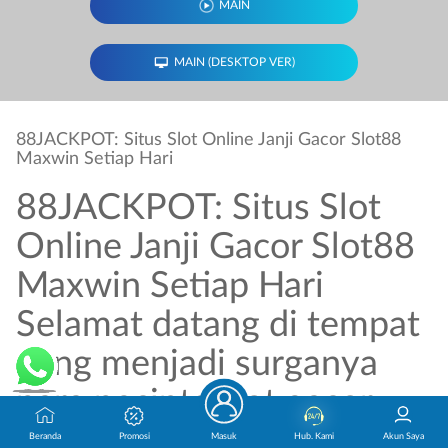
MAIN
MAIN (DESKTOP VER)
88JACKPOT: Situs Slot Online Janji Gacor Slot88
Maxwin Setiap Hari
88JACKPOT: Situs Slot
Online Janji Gacor Slot88
Maxwin Setiap Hari
Selamat datang di tempat
yang menjadi surganya
para pecinta slot gacor
online hari ini.
Beranda
Promosi
Masuk
Hub. Kami
Akun Saya