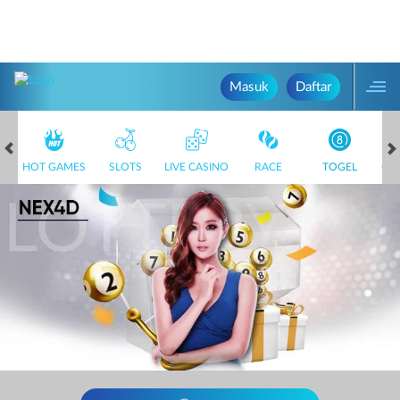
Masuk
Daftar
HOT GAMES
SLOTS
LIVE CASINO
RACE
TOGEL
OL