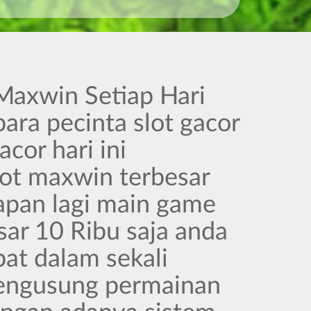
Maxwin Setiap Hari
ara pecinta slot gacor
cor hari ini
ot maxwin terbesar
apan lagi main game
esar 10 Ribu saja anda
at dalam sekali
mengusung permainan