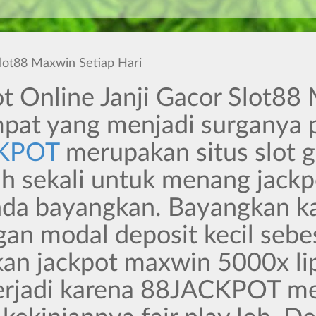
Slot88 Maxwin Setiap Hari
t Online Janji Gacor Slot88 
pat yang menjadi surganya p
KPOT
merupakan situs slot ga
 sekali untuk menang jackp
da bayangkan. Bayangkan k
ngan modal deposit kecil seb
an jackpot maxwin 5000x lip
a terjadi karena 88JACKPOT 