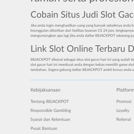
Cobain Situs Judi Slot Ga
Jika anda ingin menghasilkan uang yang banyak sebaiknya anda b
keunggulan diberikan dari fasilitas layanan CS 24 jam, lengkapnya
menguntungkan apa lagi jika anda daftar 88JACKPOT sekarang jug
Link Slot Online Terbaru
88JACKPOT dikenal sebagai situs slot gacor hari ini yang sudah
slot gacor hari ini membuat anda dengan bebas memilih game slot g
tambahan. Segera gabung daftar 88JACKPOT ambil bonus anda 
Kebijaksanaan
Platfor
Tentang 88JACKPOT
Promosi
Responsible Gambling
Loyalty
Syarat dan Ketentuan
Referral
Pusat Bantuan