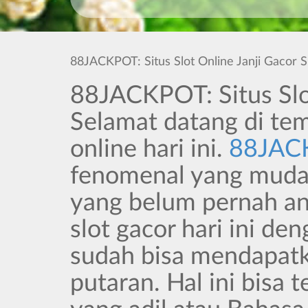
88JACKPOT: Situs Slot Online Janji Gacor 
88JACKPOT: Situs Slo
Selamat datang di tem
online hari ini.
88JAC
fenomenal yang mudah
yang belum pernah an
slot gacor hari ini de
sudah bisa mendapatk
putaran. Hal ini bis