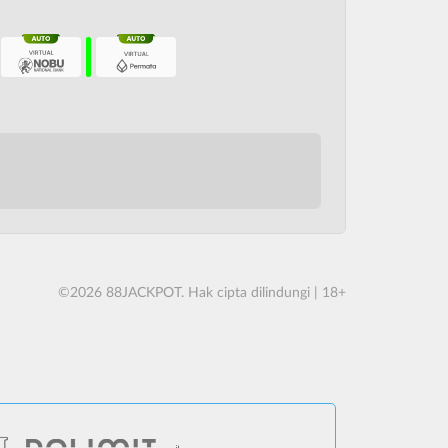
©2026 88JACKPOT. Hak cipta dilindungi | 18+