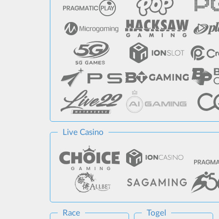
Live Casino
Race
Togel