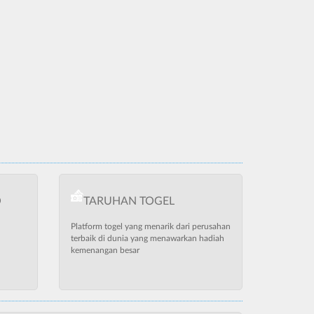
O
TARUHAN TOGEL
Platform togel yang menarik dari perusahan
terbaik di dunia yang menawarkan hadiah
kemenangan besar