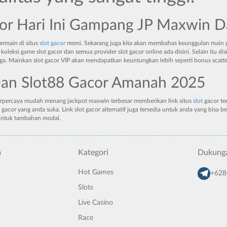
cor Hari Ini Gampang JP Maxwin D
ermain di situs
slot gacor
resmi. Sekarang juga kita akan membahas keunggulan main 
 koleksi game slot gacor dan semua provider slot gacor online ada disini. Selain itu d
a. Mainkan slot gacor VIP akan mendapatkan keuntungkan lebih seperti bonus scatte
 Dan Slot88 Gacor Amanah 2025
 terpercaya mudah menang jackpot maxwin terbesar memberikan link situs
slot
gacor ter
acor yang anda suka. Link slot gacor alternatif juga tersedia untuk anda yang bisa b
untuk tambahan modal.
m
Kategori
Dukung
Hot Games
+628
Slots
Live Casino
Race