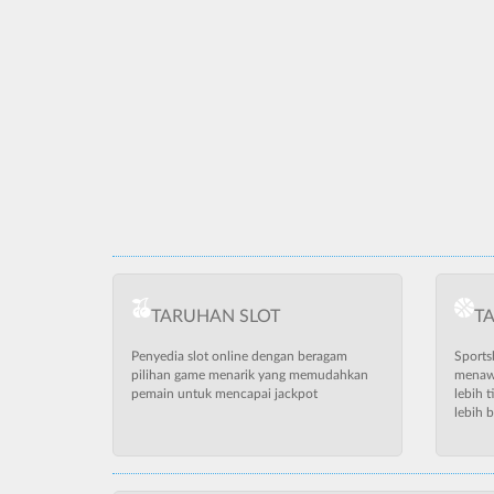
TARUHAN SLOT
T
Penyedia slot online dengan beragam
Sports
pilihan game menarik yang memudahkan
menawa
pemain untuk mencapai jackpot
lebih 
lebih 