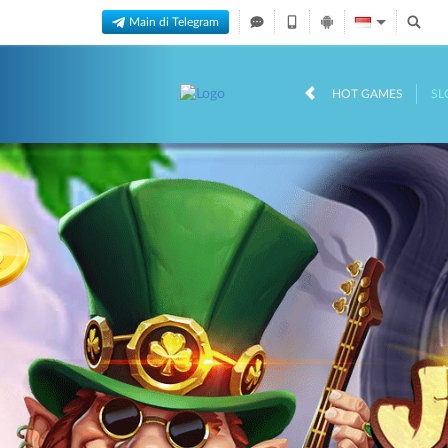
Main di Telegram
HOT GAMES
SL