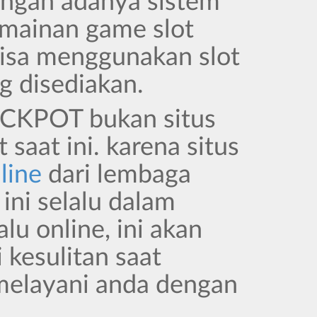
Dengan adanya sistem
rmainan game slot
bisa menggunakan slot
g disediakan.
ACKPOT bukan situs
 saat ini. karena situs
line
dari lembaga
ini selalu dalam
lu online, ini akan
kesulitan saat
melayani anda dengan