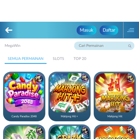
Masuk
Daftar
MegaWin
SEMUA PERMAINAN
SLOTS
TOP 20
Candy Paradise 2048
Mahjong Hit +
Mahjong Hit